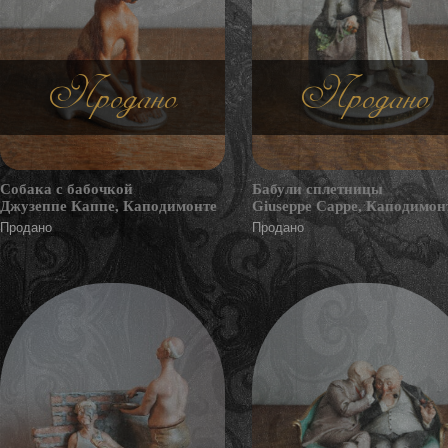
Продано
Продано
Собака с бабочкой
Бабули сплетницы
Джузеппе Каппе, Каподимонте
Giuseppe Cappe, Каподимон
Продано
Продано