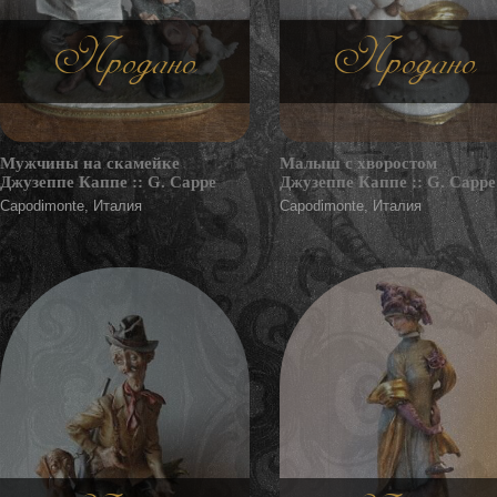
Продано
Продано
Мужчины на скамейке
Малыш с хворостом
Джузеппе Каппе :: G. Cappe
Джузеппе Каппе :: G. Cappe
Capodimonte, Италия
Capodimonte, Италия