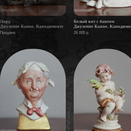
Лорд
Белый кот с бантом
Джузеппе Каппе, Каподимонте
Джузеппе Каппе, Каподимо
Продано
26 000 р.