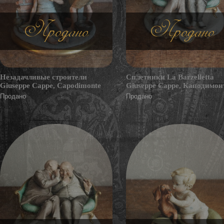
Продано
Продано
Незадачливые строители
Сплетники La Barzelletta
Giuseppe Cappe, Capodimonte
Giuseppe Cappe, Каподимон
Продано
Продано