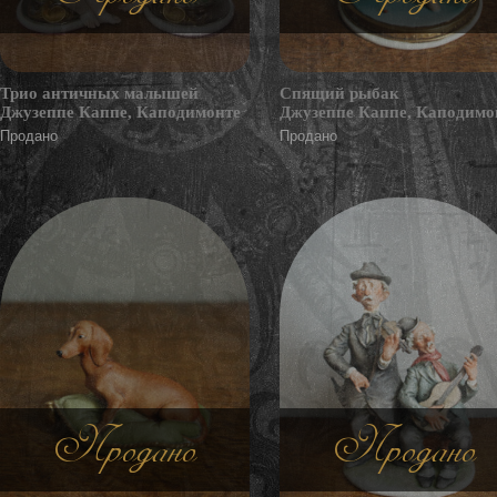
Трио античных малышей
Спящий рыбак
Джузеппе Каппе, Каподимонте
Джузеппе Каппе, Каподимо
Продано
Продано
Продано
Продано