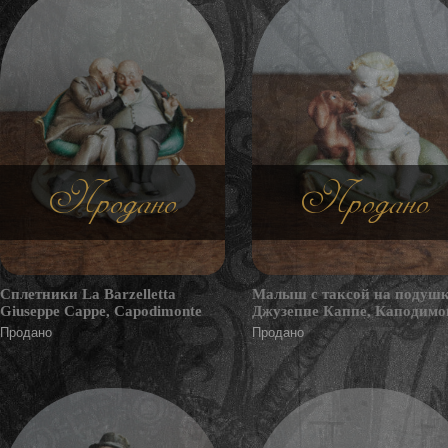
Продано
Продано
Сплетники La Barzelletta
Малыш с таксой на подуш
Giuseppe Cappe, Capodimonte
Джузеппе Каппе, Каподимо
Продано
Продано