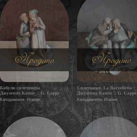
Продано
Продано
Бабули сплетницы
Сплетники, La Barzelletta
Джузеппе Каппе :: G. Cappe
Джузеппе Каппе :: G. Cappe
Каподимонте, Италия
Каподимонте, Италия