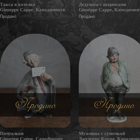
Такса в котелке
Дедушка с шариками
Giuseppe Cappe, Каподимонте
Giuseppe Cappe, Каподимон
Продано
Продано
Продано
Продано
Почтальон
Мужчина с сумочкой
Giuseppe Cappe, Capodimonte
Джузеппе Каппе, Каподимо