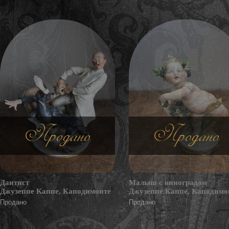
Продано
Продано
Дантист
Малыш с виноградом
Джузеппе Каппе, Каподимонте
Джузеппе Каппе, Каподимо
Продано
Продано