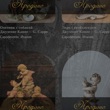
Продано
Продано
Охотник с собакой
Леди с грейхаундом
Джузеппе Каппе :: G. Cappe
Джузеппе Каппе :: G. Cappe
Capodimonte, Италия
Capodimonte, Италия
Продано
Продано