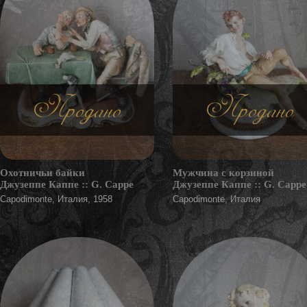
Продано
Продано
Охотничьи байки
Мужчина с корзиной
Джузеппе Каппе :: G. Cappe
Джузеппе Каппе :: G. Cappe
Capodimonte, Италия, 1958
Capodimonte, Италия