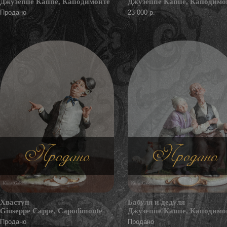
Джузеппе Каппе, Каподимонте
Джузеппе Каппе, Каподимо
Продано
23 000 р.
Продано
Продано
Хвастун
Бабуля и дедуля
Giuseppe Cappe, Capodimonte
Джузеппе Каппе, Каподимо
Продано
Продано