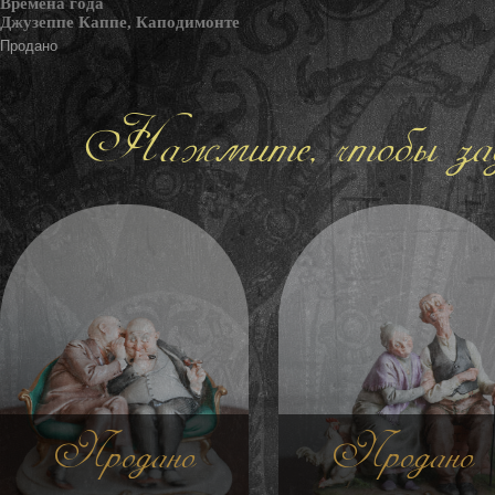
Времена года
Джузеппе Каппе, Каподимонте
Продано
Нажмите, чтобы зад
Продано
Продано