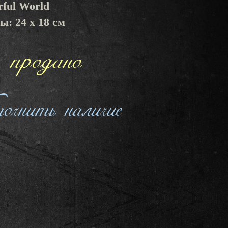
rful World
ы: 24 x 18 см
продано
чнить наличие