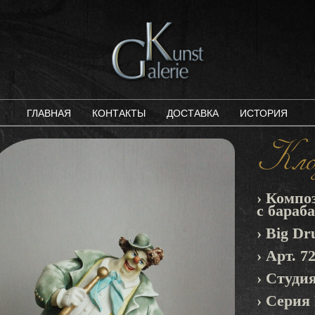
ГЛАВНАЯ
КОНТАКТЫ
ДОСТАВКА
ИСТОРИЯ
Клоу
› Компо
с бараб
› Big D
› Арт. 7
› Студия
› Серия 