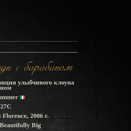
н с барабаном
зиция улыбчивого клоуна
аном
rummer
227C
 Florence, 2006 г.
Beautifully Big