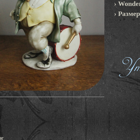
› Wonde
› Размер
Уто
рг