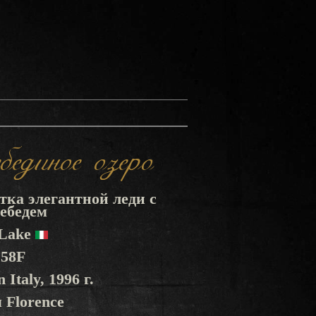
диное озеро
этка элегантной леди с
ебедем
 Lake
158F
 Italy, 1996 г.
 Florence