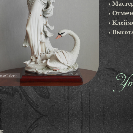
› Масте
› Отмеч
› Клейм
› Высота
Уто
рг