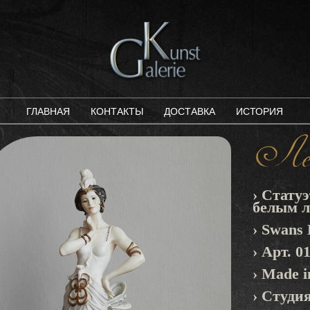
ГЛАВНАЯ
КОНТАКТЫ
ДОСТАВКА
ИСТОРИЯ
Лебе
› Стату
белым л
› Swans
› Арт. 0
› Made in
› Студия