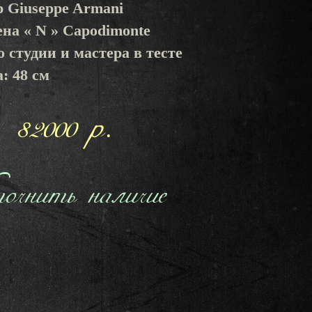
р Giuseppe Armani
ена « N » Capodimonte
о студии и мастера в тесте
: 48 см
82000 р.
чнить наличие