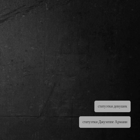
статуэтки девушек
статуэтки Джузеппе Армани